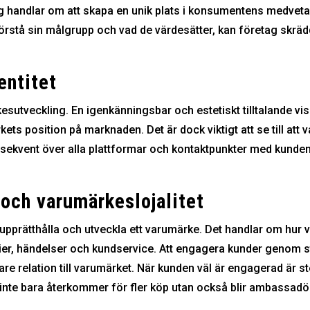
g handlar om att skapa en unik plats i konsumentens medvetan
rstå sin målgrupp och vad de värdesätter, kan företag skräd
entitet
esutveckling. En igenkänningsbar och estetiskt tilltalande vi
rkets position på marknaden. Det är dock viktigt att se till att
sekvent över alla plattformar och kontaktpunkter med kunden,
ch varumärkeslojalitet
 upprätthålla och utveckla ett varumärke. Det handlar om hu
r, händelser och kundservice. Att engagera kunder genom st
pare relation till varumärket. När kunden väl är engagerad är s
a inte bara återkommer för fler köp utan också blir ambassad