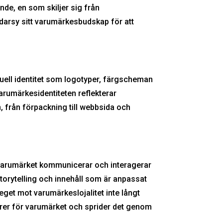
de, en som skiljer sig från
darsy sitt varumärkesbudskap för att
suell identitet som logotyper, färgscheman
 varumärkesidentiteten reflekterar
 från förpackning till webbsida och
r varumärket kommunicerar och interagerar
orytelling och innehåll som är anpassat
teget mot varumärkeslojalitet inte långt
örer för varumärket och sprider det genom