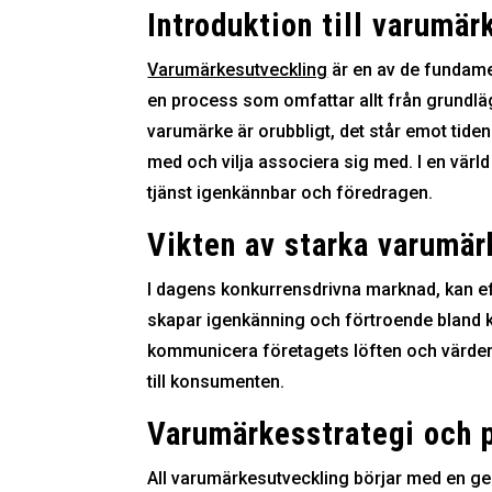
Introduktion till varumä
Varumärkesutveckling
är en av de fundamen
en process som omfattar allt från grundläg
varumärke är orubbligt, det står emot tide
med och vilja associera sig med. I en värl
tjänst igenkännbar och föredragen.
Vikten av starka varumär
I dagens konkurrensdrivna marknad, kan ef
skapar igenkänning och förtroende bland kon
kommunicera företagets löften och värder
till konsumenten.
Varumärkesstrategi och p
All varumärkesutveckling börjar med en ge