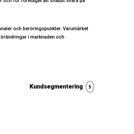
r och för företaget att snabbt svara på
analer och beröringspunkter. Varumärket
l förändringar i marknaden och
Kundsegmentering