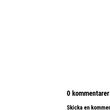
Mässmonter i Jönköping Mässmonter, eller
kunder. En populär destination för mässo
0 kommentarer
Skicka en kommen