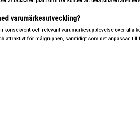
t är också en plattform för kunder att dela sina erfarenhete
med varumärkesutveckling?
en konsekvent och relevant varumärkesupplevelse över alla k
 och attraktivt för målgruppen, samtidigt som det anpassas til