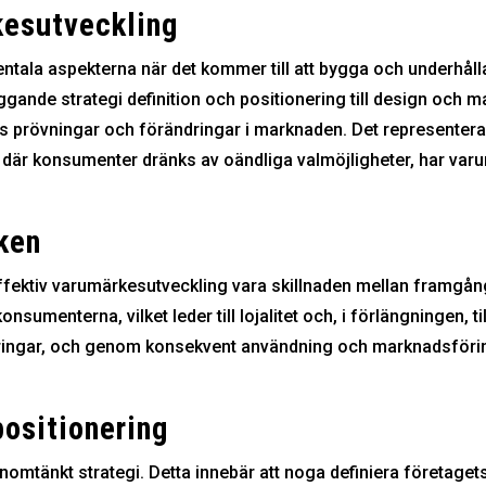
rkesutveckling
tala aspekterna när det kommer till att bygga och underhålla 
gande strategi definition och positionering till design och 
ns prövningar och förändringar i marknaden. Det representerar
d där konsumenter dränks av oändliga valmöjligheter, har varum
ken
fektiv varumärkesutveckling vara skillnaden mellan framgån
sumenterna, vilket leder till lojalitet och, i förlängningen, t
ingar, och genom konsekvent användning och marknadsföring,
ositionering
nomtänkt strategi. Detta innebär att noga definiera företag