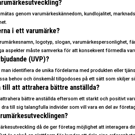
arumärkesutveckling?
 mätas genom varumärkeskännedom, kundlojalitet, marknads
het.
rna i ett varumärke?
varumärkesnamn, logotyp, slogan, varumärkespersonlighet, 
a aspekter måste samverka för att konsekvent förmedla var
erbjudande (UVP)?
r man identifiera de unika fördelarna med produkten eller tj
sa behov och önskemål tillgodoses på ett sätt som skiljer si
ill att attrahera bättre anställda?
tt attrahera bättre anställda eftersom ett starkt och positivt
ra till sig talangfulla individer som vill vara en del av före
 varumärkesutvecklingen?
ärkesutveckling då de ger företag möjlighet att interagera d