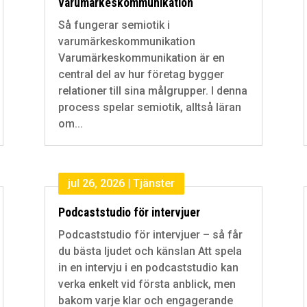
varumärkeskommunikation
Så fungerar semiotik i
varumärkeskommunikation
Varumärkeskommunikation är en
central del av hur företag bygger
relationer till sina målgrupper. I denna
process spelar semiotik, alltså läran
om...
jul 26, 2026
|
Tjänster
Podcaststudio för intervjuer
Podcaststudio för intervjuer – så får
du bästa ljudet och känslan Att spela
in en intervju i en podcaststudio kan
verka enkelt vid första anblick, men
bakom varje klar och engagerande