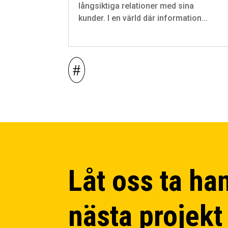
långsiktiga relationer med sina
kunder. I en värld där information...
Låt oss ta ha
nästa projekt