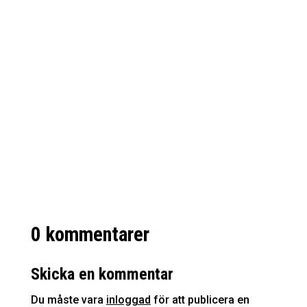
Mässmonter i Jönköping Mässmonter,
eller mässor, är en viktig plattform för
företag att visa upp sina produkter och
tjänster för potentiella kunder. En populär
destination för mässor i Sverige är
Jönköping, där flera stora och
framstående mässor hålls varje år. I...
0 kommentarer
Skicka en kommentar
Du måste vara
inloggad
för att publicera en