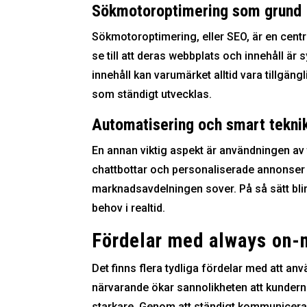
Sökmotoroptimering som grund
Sökmotoroptimering, eller SEO, är en cent
se till att deras webbplats och innehåll är
innehåll kan varumärket alltid vara tillgäng
som ständigt utvecklas.
Automatisering och smart tekni
En annan viktig aspekt är användningen av 
chattbottar och personaliserade annonser
marknadsavdelningen sover. På så sätt bli
behov i realtid.
Fördelar med always on-
Det finns flera tydliga fördelar med att a
närvarande ökar sannolikheten att kunderna
starkare. Genom att ständigt kommunicera