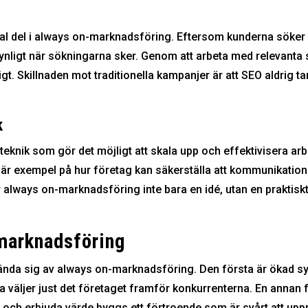
ral del i always on-marknadsföring. Eftersom kunderna söker
 synligt när sökningarna sker. Genom att arbeta med relevanta 
ligt. Skillnaden mot traditionella kampanjer är att SEO aldrig ta
k
teknik som gör det möjligt att skala upp och effektivisera ar
 är exempel på hur företag kan säkerställa att kommunikatio
r always on-marknadsföring inte bara en idé, utan en prakti
marknadsföring
nvända sig av always on-marknadsföring. Den första är ökad sy
 väljer just det företaget framför konkurrenterna. En annan f
 och erbjuda värde byggs ett förtroende som är svårt att u