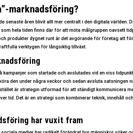
n”-marknadsföring?
de senaste åren blivit allt mer centralt i den digitala världen
 som hela tiden finns där för att möta målgruppen oavsett tid
ter och produkter dygnet runt är det avgörande för företag att
ftfulla verktygen för långsiktig tillväxt.
knadsföring
å kampanjer som startade och avslutades vid en viss tidpunkt
 köra den under några veckor och sedan avsluta satsningen n
stället är strategin utformad för att ständigt kommunicera m
ver tid. Det är en strategi som kombinerar teknik, innehåll och
sföring har vuxit fram
h sociala medier har radikalt förändrat hur människor söker