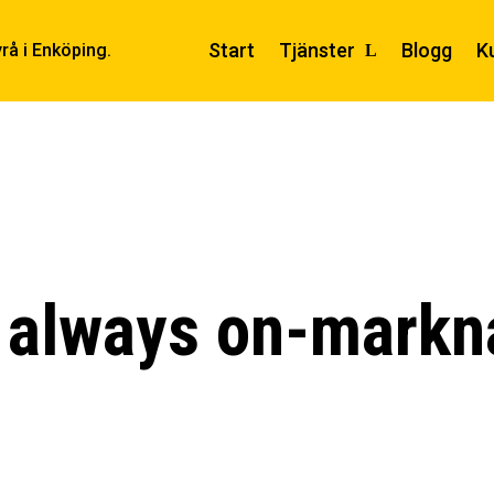
Start
Tjänster
Blogg
K
 always on-markn