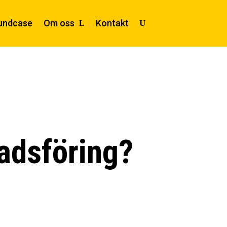
undcase
Om oss
Kontakt
adsföring?