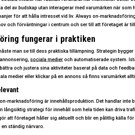
att ta del av budskap utan interagerar med varumärken när som 
mpanjer för att hålla intresset vid liv. Always on-marknadsföring
 och förväntningar i centrum och ser till att företaget är till
ring fungerar i praktiken
ste man se till dess praktiska tillämpning. Strategin bygger
 annonsering,
sociala medier
och automatiserade system. Istä
bättra och justera sina aktiviteter baserat på data och feedba
iala medier eller klickar på en annons så finns varumärket all
elevant
 on-marknadsföring är innehållsproduktion. Det handlar inte ba
en långsiktig strategi för innehåll som hela tiden kan driva traf
att företaget håller sig aktuellt och blir en pålitlig källa för
n en ständig närvaro.