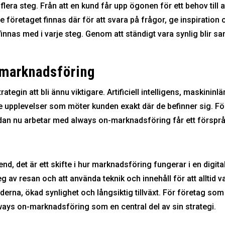
lera steg. Från att en kund får upp ögonen för ett behov till 
 företaget finnas där för att svara på frågor, ge inspiration
finnas med i varje steg. Genom att ständigt vara synlig blir san
-marknadsföring
ategin att bli ännu viktigare. Artificiell intelligens, maskini
 upplevelser som möter kunden exakt där de befinner sig. För
dan nu arbetar med always on-marknadsföring får ett försprån
, det är ett skifte i hur marknadsföring fungerar i en digita
eg av resan och att använda teknik och innehåll för att alltid 
erna, ökad synlighet och långsiktig tillväxt. För företag som v
ays on-marknadsföring som en central del av sin strategi.