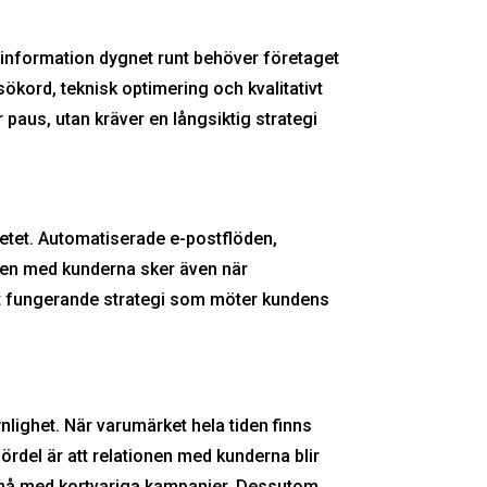
 information dygnet runt behöver företaget
sökord, teknisk optimering och kvalitativt
r paus, utan kräver en långsiktig strategi
betet. Automatiserade e-postflöden,
nen med kunderna sker även när
skt fungerande strategi som möter kundens
nlighet. När varumärket hela tiden finns
ördel är att relationen med kunderna blir
ppnå med kortvariga kampanjer. Dessutom