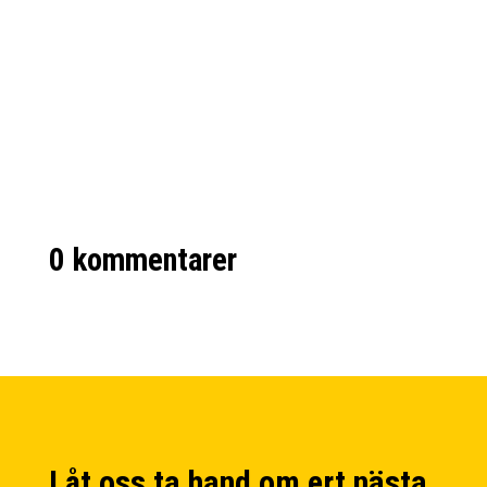
När företag talar om att skapa ett starkt
varumärke handlar det inte bara om...
0 kommentarer
Låt oss ta hand om ert nästa