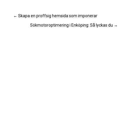
←
Skapa en proffsig hemsida som imponerar
Sökmotoroptimering i Enköping: Så lyckas du
→
Hur humor kan göra reklam mer effektiv