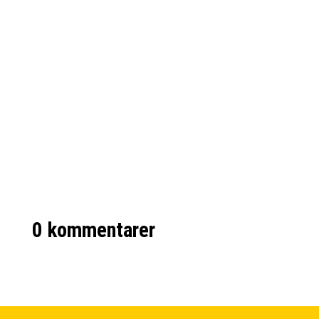
varumärkeskapital har under de senaste
decennierna blivit ett av de mest centrala
inom marknadsföring och affärsstrategi.
När företag talar om att skapa ett starkt
varumärke handlar det inte bara om...
0 kommentarer