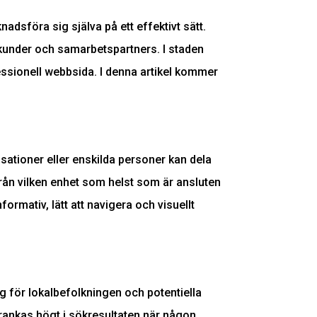
adsföra sig själva på ett effektivt sätt.
a kunder och samarbetspartners. I staden
essionell webbsida. I denna artikel kommer
sationer eller enskilda personer kan dela
 från vilken enhet som helst som är ansluten
formativ, lätt att navigera och visuellt
ig för lokalbefolkningen och potentiella
rankas högt i sökresultaten när någon