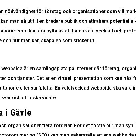
en nödvändighet för företag och organisationer som vill markn
an man nå ut till en bredare publik och attrahera potentiell
ationer som kan dra nytta av att ha en välutvecklad och prof
vle och hur man kan skapa en som sticker ut.
webbsida är en samlingsplats på internet där företag, organi
ter och tjänster. Det är en virtuell presentation som kan nås
martphone eller surfplatta. En välutvecklad webbsida ska vara in
a kvar och utforska vidare.
 i Gävle
ch organisationer flera fördelar. För det första blir man synl
otoroptimering (SEO) kan man säkerställa att ens webbsida 