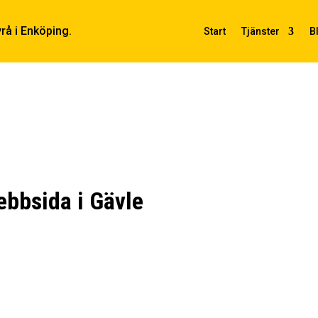
Start
Tjänster
B
ebbsida i Gävle