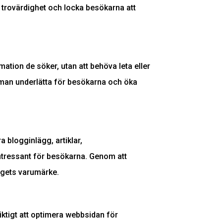
s trovärdighet och locka besökarna att
ation de söker, utan att behöva leta eller
n man underlätta för besökarna och öka
a blogginlägg, artiklar,
 intressant för besökarna. Genom att
agets varumärke.
iktigt att optimera webbsidan för