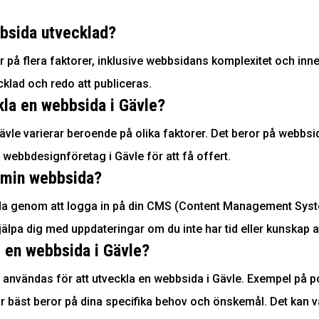
ebbsida utvecklad?
r på flera faktorer, inklusive webbsidans komplexitet och inneh
cklad och redo att publiceras.
kla en webbsida i Gävle?
ävle varierar beroende på olika faktorer. Det beror på webbsi
 webbdesignföretag i Gävle för att få offert.
å min webbsida?
ida genom att logga in på din CMS (Content Management Syste
älpa dig med uppdateringar om du inte har tid eller kunskap at
r en webbsida i Gävle?
nvändas för att utveckla en webbsida i Gävle. Exempel på p
r bäst beror på dina specifika behov och önskemål. Det kan v