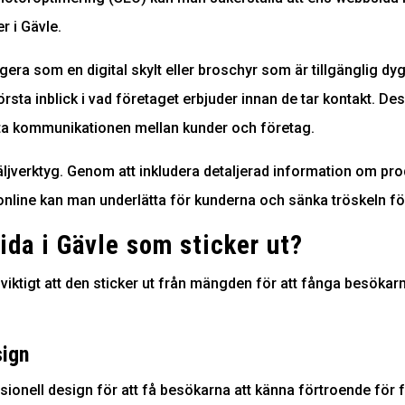
r i Gävle.
era som en digital skylt eller broschyr som är tillgänglig dy
sta inblick i vad företaget erbjuder innan de tar kontakt. D
ätta kommunikationen mellan kunder och företag.
äljverktyg. Genom att inkludera detaljerad information om prod
online kan man underlätta för kunderna och sänka tröskeln fö
da i Gävle som sticker ut?
viktigt att den sticker ut från mängden för att fånga besökarn
sign
sionell design för att få besökarna att känna förtroende för f