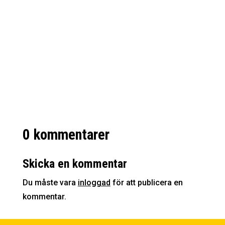
företag att visa upp sina produkter och
tjänster för potentiella kunder. En populär
destination för mässor i Sverige är
Jönköping, där flera stora och
framstående mässor hålls varje år. I...
0 kommentarer
Skicka en kommentar
Du måste vara
inloggad
för att publicera en
kommentar.