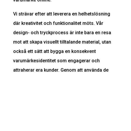
Vi strävar efter att leverera en helhetslösning
där kreativitet och funktionalitet möts. Vår
design- och tryckprocess är inte bara en resa
mot att skapa visuellt tilltalande material, utan
också ett sätt att bygga en konsekvent
varumärkesidentitet som engagerar och
attraherar era kunder. Genom att använda de
senaste designteknikerna och
tryckteknologierna säkerställer vi att varje
projekt är framtagen med precision och
passion, och vi fortsätter att utveckla våra
metoder för att möta marknadens ständigt
föränderliga krav. Med oss får ni en pålitlig