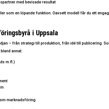
gspartner med bevisade resultat
ller som en löpande funktion. Oavsett modell får du ett engag
föringsbyrå i Uppsala
n – från strategi till produktion, från idé till publicering. S
 bland annat:
ds m.fl.)
ment
lam
inom marknadsföring