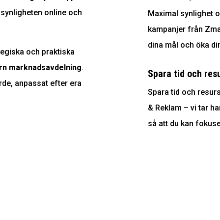
 synligheten online och
Maximal synlighet
kampanjer från Zmar
dina mål och öka d
tegiska och praktiska
rn marknadsavdelning
.
Spara tid och res
ärde, anpassat efter era
Spara tid och resu
& Reklam – vi tar ha
så att du kan fokuse