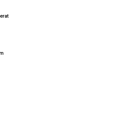
erat
om