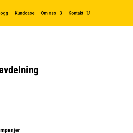
logg
Kundcase
Om oss
Kontakt
avdelning
ampanjer