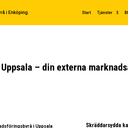
Start
Tjänster
B
 Uppsala – din externa marknads
Skräddarsydda k
dsföringsbyrå i Uppsala