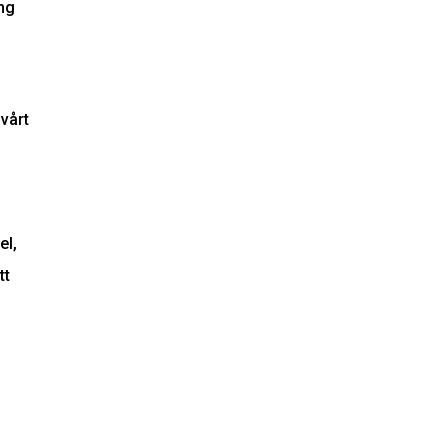
ng
 vårt
el,
tt