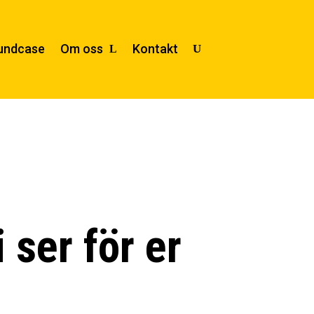
undcase
Om oss
Kontakt
 ser för er