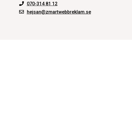
070-314 81 12
hejsan@zmartwebbreklam.se