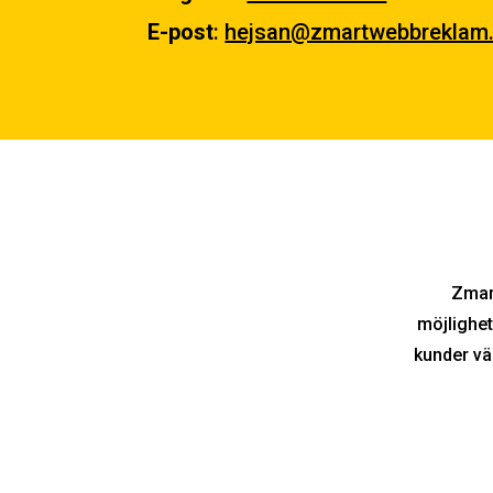
E-post
:
hejsan@zmartwebbreklam
Zmar
möjlighet
kunder vä